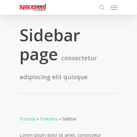
Menu
Skip
to
search
main
Sidebar
content
page
consectetur
adipiscing elit quisque
Portada
»
Features
»
Sidebar
Lorem ipsum dolor sit amet, consectetur