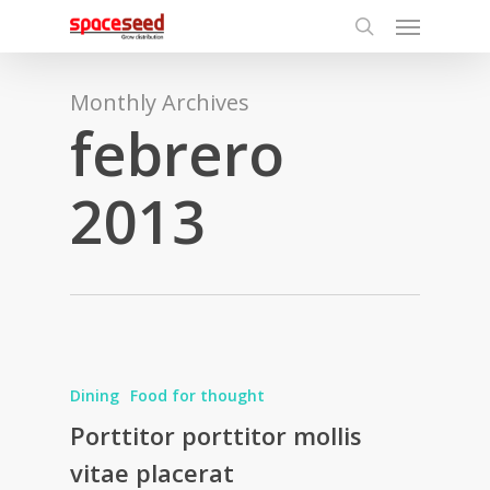
Menu
Skip
to
search
main
content
Monthly Archives
febrero
2013
Dining
Food for thought
Porttitor porttitor mollis
vitae placerat