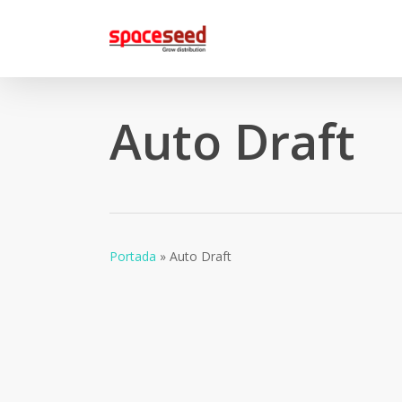
Skip
to
main
content
Auto Draft
Portada
»
Auto Draft