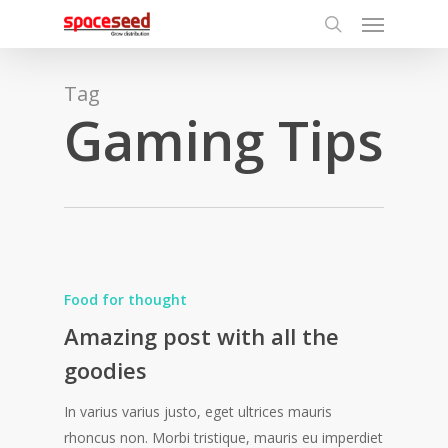
Menu
Skip
to
search
main
content
Tag
Gaming Tips
Food for thought
Amazing post with all the
goodies
In varius varius justo, eget ultrices mauris
rhoncus non. Morbi tristique, mauris eu imperdiet