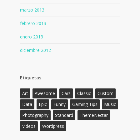
marzo 2013
febrero 2013
enero 2013
diciembre 2012
Etiquetas
Art
Awesome
Cars
Classic
Custom
Data
Epic
Funny
Gaming Tips
Music
Photography
Standard
ThemeNectar
Videos
Wordpress