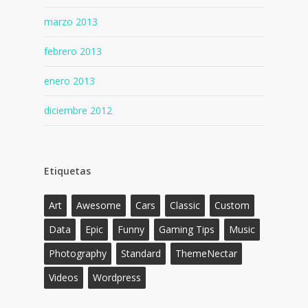
marzo 2013
febrero 2013
enero 2013
diciembre 2012
Etiquetas
Art
Awesome
Cars
Classic
Custom
Data
Epic
Funny
Gaming Tips
Music
Photography
Standard
ThemeNectar
Videos
Wordpress