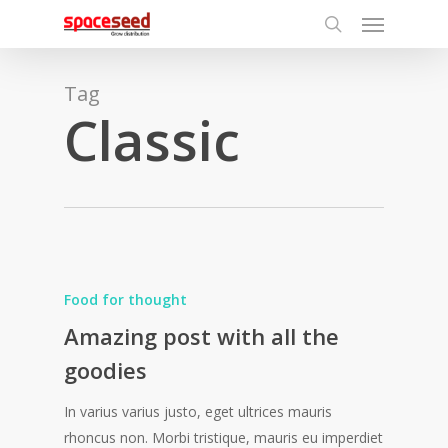
Menu
Skip
to
search
main
content
Tag
Classic
Food for thought
Amazing post with all the
goodies
In varius varius justo, eget ultrices mauris
rhoncus non. Morbi tristique, mauris eu imperdiet